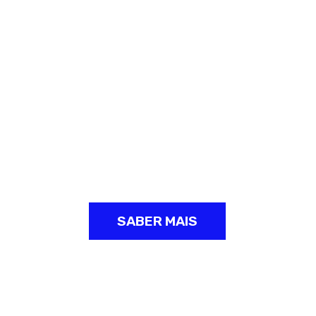
Seguros perto de si
CRIAMOS UM MUNDO MELHOR
SABER MAIS